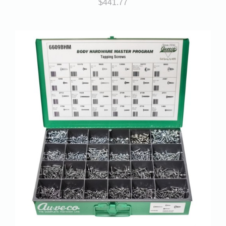
$
441.77