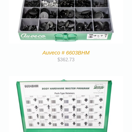
Auveco # 6603BHM
$
362.73