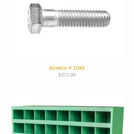
Auveco # 1041
$
373.98