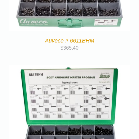
Auveco # 6611BHM
$
365.40