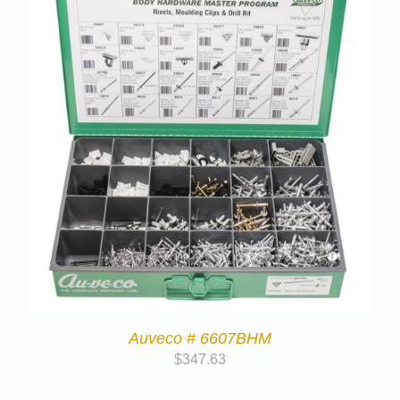
Auveco # 6607BHM
$
347.63