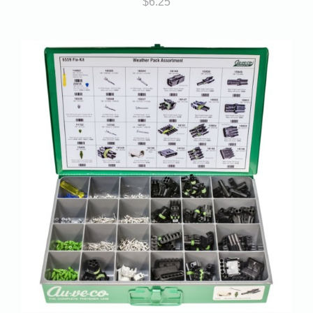
$
6.25