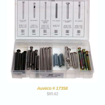
Auveco # 17358
$
85.62