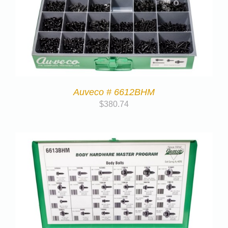
Auveco # 6612BHM
$
380.74