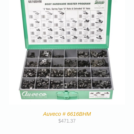
Auveco # 6616BHM
$
471.37