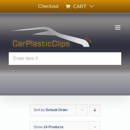
Skip
Checkout
CART
to
content
Sort by
Default Order
Show
24 Products