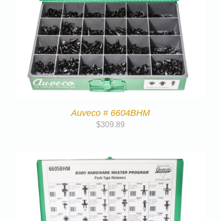
Auveco # 6604BHM
$
309.89