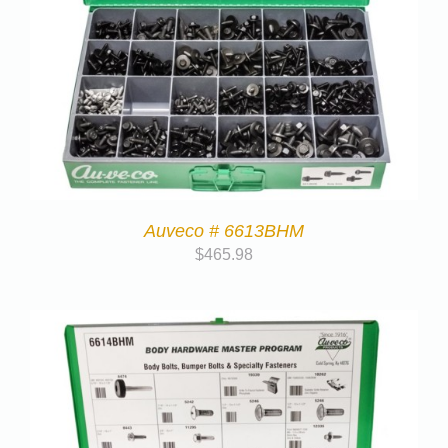
Auveco # 6613BHM
$
465.98