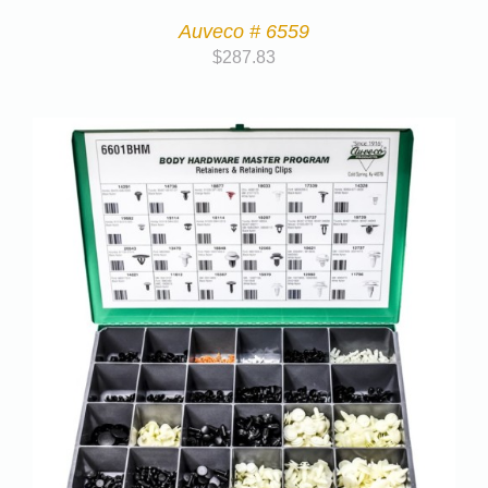
Auveco # 6559
$
287.83