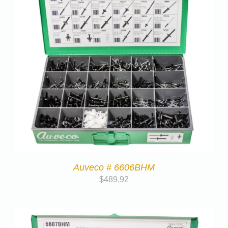
Auveco # 6606BHM
$
489.92