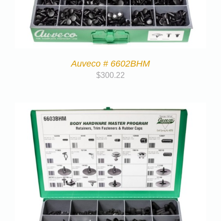
Auveco # 6602BHM
$
300.22