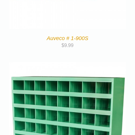
Auveco # 1-900S
$
9.99