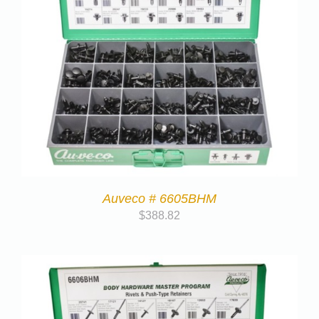
Auveco # 6605BHM
$
388.82