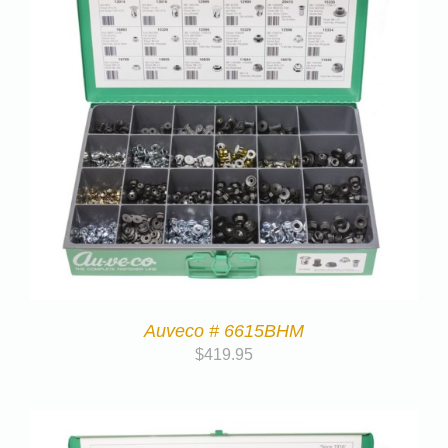
Auveco # 6615BHM
$
419.95